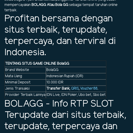
mempercayakan
BOLAGG Atau Bola GG
sebagai tempat taruhan online
terbaik.
Profitan bersama dengan
situs terbaik, terupdate,
terpercaya, dan terviral di
Indonesia.
TENTANG SITUS GAME ONLINE BolaGG
Brand Website
BolaGG
Mata Uang
Indonesian Rupiah (IDR)
Minimal Deposit
10.000 IDR
Jenis Transaksi
Transfer Bank,
QRIS
,
Voucher88
.
Provider Terbaik Lainnya
IDN Live, IDN Poker, Ubo bet, Sbo bet
BOLAGG - Info RTP SLOT
Terupdate dari situs terbaik,
terupdate, terpercaya dan