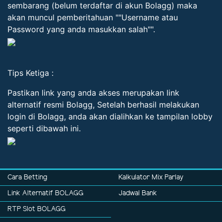
sembarang (belum terdaftar di akun Bolagg) maka
akan muncul pemberitahuan ""Username atau
Password yang anda masukkan salah"".
Tips Ketiga :
Pastikan link yang anda akses merupakan link
alternatif resmi Bolagg, Setelah berhasil melakukan
login di Bolagg, anda akan dialihkan ke tampilan lobby
seperti dibawah ini.
Cara Betting
Kalkulator Mix Parlay
Link Alternatif BOLAGG
Jadwal Bank
RTP Slot BOLAGG