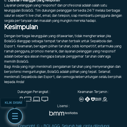
6.
Layanan Pelanggan yang Responsif
Layanan pelanggan yang responsif dan profesional adalah salah satu
keunggulan BolaGG. Tim dukungan pelanggan tersedia 24/7 melalui berbagai
saluran seperti live chat, email, dan telepon, siap membantu pengguna dengan
segala pertanyaan dan masalah yang mungkin mereka hadapi.
Kesimpulan
Dengan berbagai keunggulan yang ditawarkan, tidak mengherankan jika
BolaGG dianggap sebagai tempat taruhan terbaik untuk Sepakbola dan
Esport. Keamanan, beragam pilihan taruhan, odds kompetitif, antarmuka yang
ramah pengguna, promosi menarik, dan layanan pelanggan yang responsif
adalah beberapa alasan mengapa banyak penggemar taruhan olahraga
memilih BolaGG.
Bagi Anda yang ingin menikmati pengalaman taruhan yang menyenangkan dan
berpotensi menguntungkan, BolaGG adalah pilihan yang tepat. Selamat
menikmati Sepakbola dan Esport, dan semoga keberuntungan selalu berpihak
kepada Anda!
Dukungan Perangkat :
Keamanan Terjamin :
KLIK DISINI
Lisensi :
Copyright © - BOLAGG. Seluruh hak cipta dilindungi