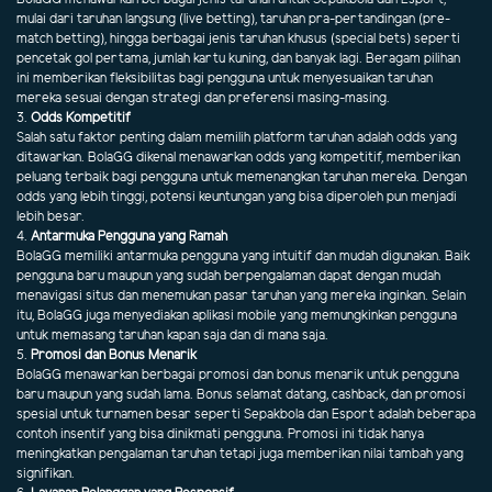
mulai dari taruhan langsung (live betting), taruhan pra-pertandingan (pre-
match betting), hingga berbagai jenis taruhan khusus (special bets) seperti
pencetak gol pertama, jumlah kartu kuning, dan banyak lagi. Beragam pilihan
ini memberikan fleksibilitas bagi pengguna untuk menyesuaikan taruhan
mereka sesuai dengan strategi dan preferensi masing-masing.
3.
Odds Kompetitif
Salah satu faktor penting dalam memilih platform taruhan adalah odds yang
ditawarkan. BolaGG dikenal menawarkan odds yang kompetitif, memberikan
peluang terbaik bagi pengguna untuk memenangkan taruhan mereka. Dengan
odds yang lebih tinggi, potensi keuntungan yang bisa diperoleh pun menjadi
lebih besar.
4.
Antarmuka Pengguna yang Ramah
BolaGG memiliki antarmuka pengguna yang intuitif dan mudah digunakan. Baik
pengguna baru maupun yang sudah berpengalaman dapat dengan mudah
menavigasi situs dan menemukan pasar taruhan yang mereka inginkan. Selain
itu, BolaGG juga menyediakan aplikasi mobile yang memungkinkan pengguna
untuk memasang taruhan kapan saja dan di mana saja.
5.
Promosi dan Bonus Menarik
BolaGG menawarkan berbagai promosi dan bonus menarik untuk pengguna
baru maupun yang sudah lama. Bonus selamat datang, cashback, dan promosi
spesial untuk turnamen besar seperti Sepakbola dan Esport adalah beberapa
contoh insentif yang bisa dinikmati pengguna. Promosi ini tidak hanya
meningkatkan pengalaman taruhan tetapi juga memberikan nilai tambah yang
signifikan.